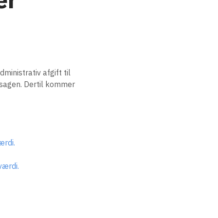
inistrativ afgift til
r sagen. Dertil kommer
ærdi.
værdi.