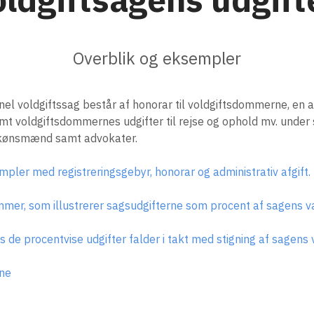
Overblik og eksempler
onel voldgiftssag består af honorar til voldgiftsdommerne, en adm
samt voldgiftsdommernes udgifter til rejse og ophold mv. unde
 skønsmænd samt advokater.
ler med registreringsgebyr, honorar og administrativ afgift.
mer, som illustrerer sagsudgifterne som procent af sagens v
s de procentvise udgifter falder i takt med stigning af sagens 
rne