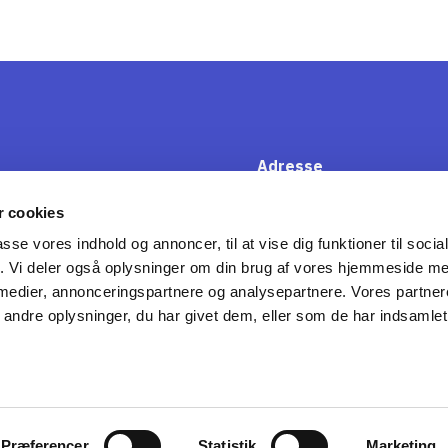
Adresse
Dansk Forening for Voldgift
 cookies
Vesterbrogade 32
1620 KBH V
passe vores indhold og annoncer, til at vise dig funktioner til soci
fik. Vi deler også oplysninger om din brug af vores hjemmeside m
Mail
 medier, annonceringspartnere og analysepartnere. Vores partne
forening@danskeadvokater.d
ndre oplysninger, du har givet dem, eller som de har indsamlet 
Telefon
+45 33 43 70 00
Præferencer
Statistik
Marketing