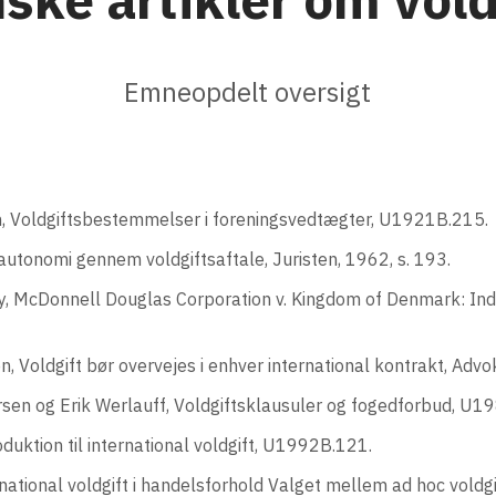
Emneopdelt oversigt
n, Voldgiftsbestemmelser i foreningsvedtægter, U1921B.215.
sautonomi gennem voldgiftsaftale, Juristen, 1962, s. 193.
, McDonnell Douglas Corporation v. Kingdom of Denmark: Indsi
n, Voldgift bør overvejes i enhver international kontrakt, Advo
sen og Erik Werlauff, Voldgiftsklausuler og fogedforbud, U1
roduktion til international voldgift, U1992B.121.
national voldgift i handelsforhold Valget mellem ad hoc voldgif