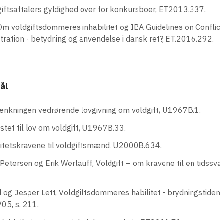
giftsaftalers gyldighed over for konkursboer, ET2013.337.
 Om voldgiftsdommeres inhabilitet og IBA Guidelines on Conflict
itration - betydning og anvendelse i dansk ret?, ET.2016.292.
ål
tænkningen vedrørende lovgivning om voldgift, U1967B.1.
astet til lov om voldgift, U1967B.33.
litetskravene til voldgiftsmænd, U2000B.634.
Petersen og Erik Werlauff, Voldgift – om kravene til en tidssva
g Jesper Lett, Voldgiftsdommeres habilitet - brydningstiden 
05, s. 211.