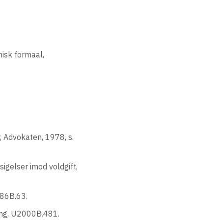
isk formaal,
, Advokaten, 1978, s.
gelser imod voldgift,
986B.63.
ring, U2000B.481.