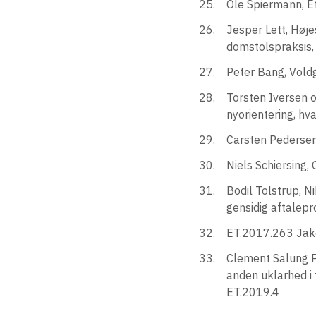
Ole Spiermann, Et
Jesper Lett, Høje
domstolspraksis
Peter Bang, Vold
Torsten Iversen o
nyorientering, hv
Carsten Pedersen
Niels Schiersing,
Bodil Tolstrup, N
gensidig aftalepr
ET.2017.263 Jako
Clement Salung Pe
anden uklarhed i 
ET.2019.4