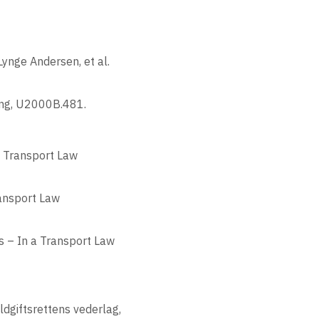
Lynge Andersen, et al.
ring, U2000B.481.
a Transport Law
ransport Law
ts – In a Transport Law
ldgiftsrettens vederlag,