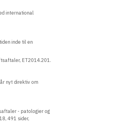
ed international
den inde til en
ftsaftaler, ET2014.201.
r nyt direktiv om
aftaler - patologier og
18, 491 sider,