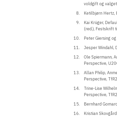
voldgift og valge
Ketilbjørn Hertz,
Kai Krüger, Defau
(red.), Festskrif
Peter Giersing o
Jesper Windahl, 
Ole Spiermann, An
Perspective, U20
Allan Philip, Anm
Perspective, TfR
Trine-Lise Wilhel
Perspective, TfR
Bernhard Gomard,
Kristian Skovgård