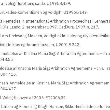
t af voldgiftsrettens sæde, U1995B.439.
 Bruxelles-konventionen og voldgift, U1996B.149.
lt Remedies in International Arbitration Proceedings i Lennert 
t til Ole Lando, 2. september 1997, GadJura, 1997, s. 217.
g Lars Lindevang Madsen, Voldgiftsklausuler og ulykkesforsik
Direkte krav og forumklausuler, U2001B.242.
meldelse af Kristina Maria Siig: Arbitration Agreements – In 
04B.55.
eldelse af Kristina Maria Siig: Arbitration Agreements – In a T
2004.416.
msen, Anmeldelse af Kristina Maria Siig: Arbitration Agreemen
2004.427.
 Voldgiftsloven af 2005, ET2006.39.
 Larsen og Flemming Kragh Hansen, Sikkerhedsstillelse for vo