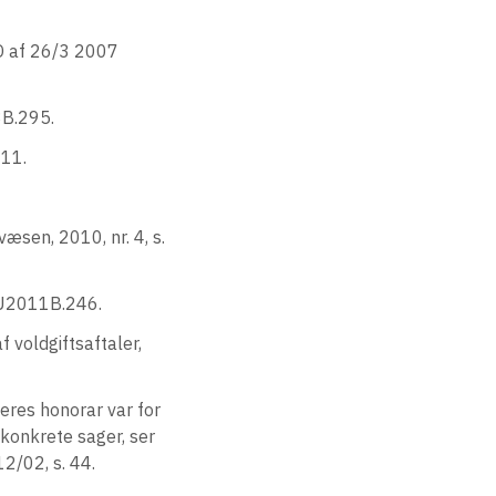
HD af 26/3 2007
8B.295.
411.
æsen, 2010, nr. 4, s.
, U2011B.246.
 voldgiftsaftaler,
eres honorar var for
 konkrete sager, ser
12/02, s. 44.