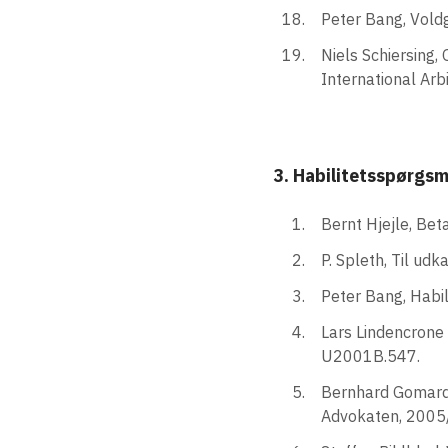
Peter Bang, Vold
Niels Schiersing,
International Arb
3. Habilitetsspørgsm
Bernt Hjejle, Be
P. Spleth, Til udk
Peter Bang, Habi
Lars Lindencrone 
U2001B.547.
Bernhard Gomard o
Advokaten, 2005/