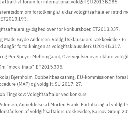
 attraktivt forum for international voldgift?, U2013B.285.
steretsdom om fortolkning af uklar voldgiftsaftale er i strid m
, ET2013.193.
giftsaftalers gyldighed over for konkursboer, ET2013.337.
g Mads Bryde Andersen, Voldgiftsklausulers rækkevidde - Er ti
ad angår fortolkningen af voldgiftsklausuler?, U2014B.317.
 og Per Speyer Mellemgaard, Overvejelser over uklare voldgi
 Om "mock-trials", ET2015.305.
ikolaj Bjørnholm, Dobbeltbeskatning. EU-kommissionen foreslå
ocedure (MAP) og voldgift, SU 2017, 27.
b Tingskov: Voldgiftsaftaler ved konkurs
tersen, Anmeldelse af Morten Frank: Fortolkning af voldgifts
forståelsen af voldgiftsaftalers rækkevidde, Karnov Group 20