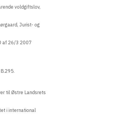
rende voldgiftslov,
 Nørgaard, Jurist- og
HD af 26/3 2007
8B.295.
rer til Østre Landsrets
t i international