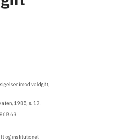
gelser imod voldgift,
katen, 1985, s. 12.
986B.63.
t og institutionel