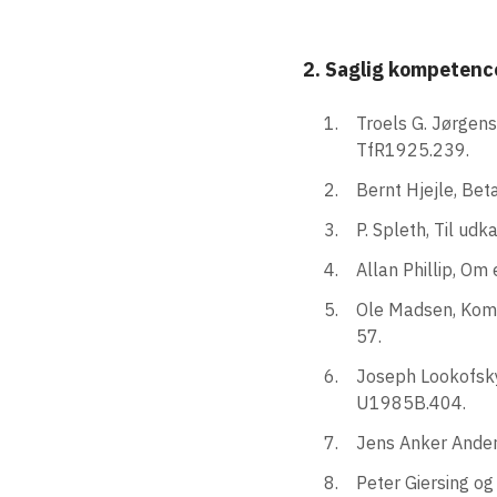
2. Saglig kompetenc
Troels G. Jørgen
TfR1925.239.
Bernt Hjejle, Be
P. Spleth, Til udk
Allan Phillip, Om 
Ole Madsen, Komme
57.
Joseph Lookofsky
U1985B.404.
Jens Anker Ander
Peter Giersing o