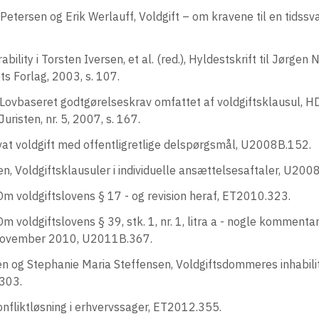
Petersen og Erik Werlauff, Voldgift – om kravene til en tidssva
rability i Torsten Iversen, et al. (red.), Hyldestskrift til Jørgen
 Forlag, 2003, s. 107.
, Lovbaseret godtgørelseskrav omfattet af voldgiftsklausul, 
risten, nr. 5, 2007, s. 167.
ivat voldgift med offentligretlige delspørgsmål, U2008B.152.
en, Voldgiftsklausuler i individuelle ansættelsesaftaler, U200
 Om voldgiftslovens § 17 - og revision heraf, ET2010.323.
Om voldgiftslovens § 39, stk. 1, nr. 1, litra a - nogle kommenta
 november 2010, U2011B.367.
n og Stephanie Maria Steffensen, Voldgiftsdommeres inhabilite
.303.
nfliktløsning i erhvervssager, ET2012.355.