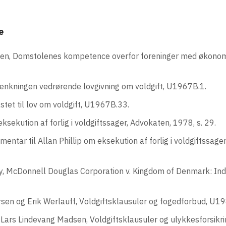
e
sen, Domstolenes kompetence overfor foreninger med økonom
tænkningen vedrørende lovgivning om voldgift, U1967B.1.
astet til lov om voldgift, U1967B.33.
eksekution af forlig i voldgiftssager, Advokaten, 1978, s. 29.
ntar til Allan Phillip om eksekution af forlig i voldgiftssager
, McDonnell Douglas Corporation v. Kingdom of Denmark: Indsi
sen og Erik Werlauff, Voldgiftsklausuler og fogedforbud, U1
g Lars Lindevang Madsen, Voldgiftsklausuler og ulykkesforsik