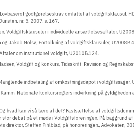
, Lovbaseret godtgørelseskrav omfattet af voldgiftsklausul, 
risten, nr. 5, 2007, s. 167.
en, Voldgiftsklausuler i individuelle ansættelsesaftaler, U200
og Jakob Nolsø, Fortolkning af voldgiftsklausuler, U2008B.
 Aftaler om institutionel voldgift, U2010B.124.
dsen, Voldgift og konkurs, Tidsskrift: Revision og Regnskabsv
, Manglende indbetaling af omkostningsdepot i voldgiftssager
Kamm, Nationale konkursreglers indvirkning på gyldigheden af
 Og hvad kan vi så lære af det? Fastsættelse af voldgiftsdomm
r stor debat på et møde i Voldgiftsforeningen. På baggrund af
ets direktør, Steffen Pihlblad, på honoreringen., Advokaten, 20