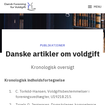
menu
MENU
PUBLIKATIONER
Danske artikler om voldgift
Kronologisk oversigt
Kronologisk indholdsfortegnelse
C. Torkild-Hansen, Voldgiftsbestemmelser i
foreningsvedtægter, U1921B.215.
Troels G. Jørgensen, Domstolenes kompetence