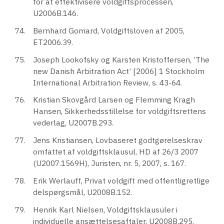
for at effektivisere voldgiftsprocessen,
U2006B.146.
Bernhard Gomard, Voldgiftsloven af 2005,
ET2006.39.
Joseph Lookofsky og Karsten Kristoffersen, ’The
new Danish Arbitration Act’ [2006] 1 Stockholm
International Arbitration Review, s. 43-64.
Kristian Skovgård Larsen og Flemming Kragh
Hansen, Sikkerhedsstillelse for voldgiftsrettens
vederlag, U2007B.293.
Jens Kristiansen, Lovbaseret godtgørelseskrav
omfattet af voldgiftsklausul, HD af 26/3 2007
(U2007.1569H), Juristen, nr. 5, 2007, s. 167.
Erik Werlauff, Privat voldgift med offentligretlige
delspørgsmål, U2008B.152.
Henrik Karl Nielsen, Voldgiftsklausuler i
individuelle ansættelsesaftaler, U2008B.295.