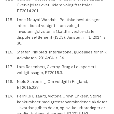
Overvejelser over uklare voldgiftsaftaler,
ET2014.201.
Lone Mouyal Wandahl, Politiske beslutninger i
international voldgift – om voldgift i
investeringstvister i såkaldt investor-state
dispute settlement (ISDS), Juristen, nr. 1, 2014, s.
30.
Steffen Pihlblad, International guidelines for etik,
Advokaten, 2014/04, s. 34.
Lars Rosenberg Overby, Brug af eksperter i
voldgiftssager, ET2015.3.
Niels Schiersing, Om voldgift i England,
ET2015.237.
Pernille Bigaard, Victoria Grevit Eriksen, Større
konkursboer med grænseoverskridende aktivitet
- hvordan gribes de an, og hvilke udfordringer er
særligt forbundet hermed, ET2015.167.