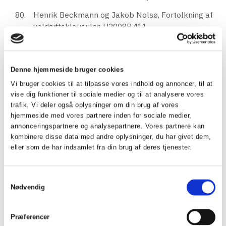
Henrik Beckmann og Jakob Nolsø, Fortolkning af
voldgiftsklausuler, U2008B.411.
Arne Bierfreund, Erhvervslivets tvister og de
danske domstole, ET2008.281.
Denne hjemmeside bruger cookies
Oliver Talevski og Steffen Pihlblad,
Voldgiftskendelsen, U2009B.269.
Vi bruger cookies til at tilpasse vores indhold og annoncer, til at
vise dig funktioner til sociale medier og til at analysere vores
Niels Schiersing, Om retlig beskyttelse af
trafik. Vi deler også oplysninger om din brug af vores
investeringer i udlandet - en introduktion,
hjemmeside med vores partnere inden for sociale medier,
U2009B.277.
annonceringspartnere og analysepartnere. Vores partnere kan
kombinere disse data med andre oplysninger, du har givet dem,
Oliver Talevski og Steffen Pihlblad, Retningslinjer
eller som de har indsamlet fra din brug af deres tjenester.
for udformning af en voldgiftskendelse,
ET2009.367.
Samtykkevalg
Steffen Pihlblad, Høj retssikkerhed ved voldgift,
Nødvendig
Advokaten, 2009/01, s. 46.
Claes Lundblad, Voldgift vinder frem
Præferencer
internationalt – men sorte skyer truer, Advokaten,