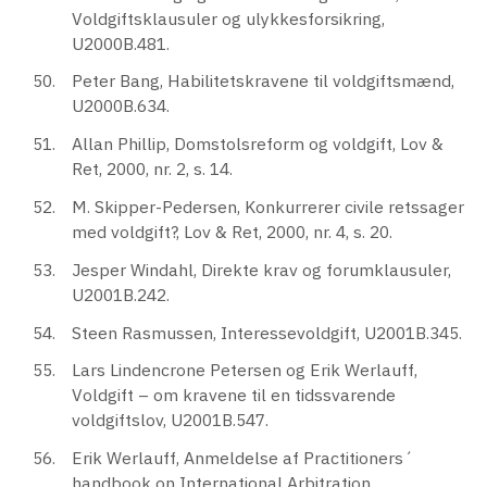
Voldgiftsklausuler og ulykkesforsikring,
U2000B.481.
Peter Bang, Habilitetskravene til voldgiftsmænd,
U2000B.634.
Allan Phillip, Domstolsreform og voldgift, Lov &
Ret, 2000, nr. 2, s. 14.
M. Skipper-Pedersen, Konkurrerer civile retssager
med voldgift?, Lov & Ret, 2000, nr. 4, s. 20.
Jesper Windahl, Direkte krav og forumklausuler,
U2001B.242.
Steen Rasmussen, Interessevoldgift, U2001B.345.
Lars Lindencrone Petersen og Erik Werlauff,
Voldgift – om kravene til en tidssvarende
voldgiftslov, U2001B.547.
Erik Werlauff, Anmeldelse af Practitioners´
handbook on International Arbitration,