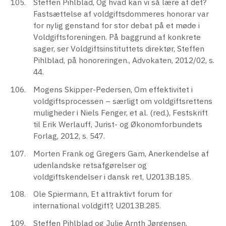
Steffen Pihlblad, Og hvad kan vi så lære af det?
Fastsættelse af voldgiftsdommeres honorar var
for nylig genstand for stor debat på et møde i
Voldgiftsforeningen. På baggrund af konkrete
sager, ser Voldgiftsinstituttets direktør, Steffen
Pihlblad, på honoreringen., Advokaten, 2012/02, s.
44.
Mogens Skipper-Pedersen, Om effektivitet i
voldgiftsprocessen – særligt om voldgiftsrettens
muligheder i Niels Fenger, et al. (red.), Festskrift
til Erik Werlauff, Jurist- og Økonomforbundets
Forlag, 2012, s. 547.
Morten Frank og Gregers Gam, Anerkendelse af
udenlandske retsafgørelser og
voldgiftskendelser i dansk ret, U2013B.185.
Ole Spiermann, Et attraktivt forum for
international voldgift?, U2013B.285.
Steffen Pihlblad og Julie Arnth Jørgensen,