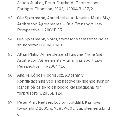
Jakob Juul og Peter Faurholdt Thommesen,
Forlaget Thomson, 2003, U2004 B.187/2.
Ole Spiermann, Anmeldelse af Kristina Maria Siig:
Arbitration Agreements – In a Transport Law
Perspective, U2004B.55.
Ole Spiermann, Voldgiftsrettens fastsættelse af
sit honorar, U2004B.340.
Allan Philip, Anmeldelse af Kristina Maria Siig:
Arbitration Agreements – In a Transport Law
Perspective, TfR2004.416.
Ana M. López-Rodríguez, Alternativ
konfliktløsning ved grænseoverskridende tvister -
jagten på at sikre en bedre klageadgang for
forbrugere, U2005B.124.
Peter Arnt Nielsen, Lov om voldgift, Karnovs
lovsamling 2005, s. 7585-7605, Supplementsbind
6.