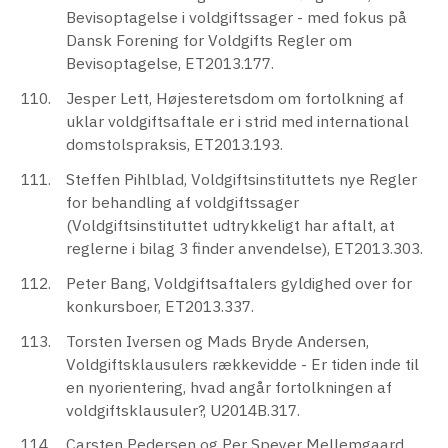
Bevisoptagelse i voldgiftssager - med fokus på
Dansk Forening for Voldgifts Regler om
Bevisoptagelse, ET2013.177.
Jesper Lett, Højesteretsdom om fortolkning af
uklar voldgiftsaftale er i strid med international
domstolspraksis, ET2013.193.
Steffen Pihlblad, Voldgiftsinstituttets nye Regler
for behandling af voldgiftssager
(Voldgiftsinstituttet udtrykkeligt har aftalt, at
reglerne i bilag 3 finder anvendelse), ET2013.303.
Peter Bang, Voldgiftsaftalers gyldighed over for
konkursboer, ET2013.337.
Torsten Iversen og Mads Bryde Andersen,
Voldgiftsklausulers rækkevidde - Er tiden inde til
en nyorientering, hvad angår fortolkningen af
voldgiftsklausuler?, U2014B.317.
Carsten Pedersen og Per Speyer Mellemgaard,