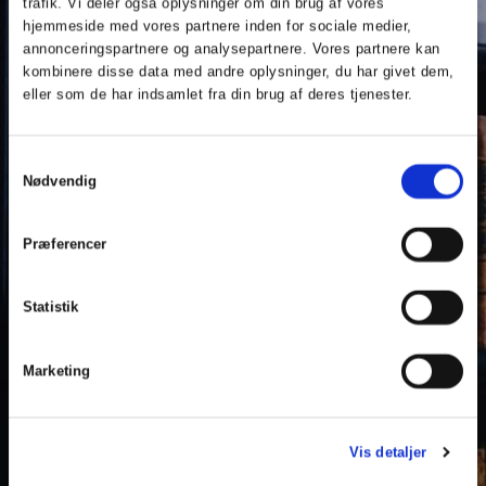
trafik. Vi deler også oplysninger om din brug af vores
hjemmeside med vores partnere inden for sociale medier,
annonceringspartnere og analysepartnere. Vores partnere kan
kombinere disse data med andre oplysninger, du har givet dem,
eller som de har indsamlet fra din brug af deres tjenester.
Samtykkevalg
Nødvendig
VIDEN OM VOLDGIFT
Præferencer
Hvad er voldgift
Statistik
Bliv klogere på fordele og ulemper ved
voldgift
Marketing
Vis detaljer