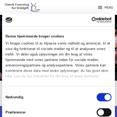
menu
MENU
Denne hjemmeside bruger cookies
Vi bruger cookies til at tilpasse vores indhold og annoncer, til at
vise dig funktioner til sociale medier og til at analysere vores
FORENINGEN
trafik. Vi deler også oplysninger om din brug af vores
Afholdte arrangementer og
hjemmeside med vores partnere inden for sociale medier,
annonceringspartnere og analysepartnere. Vores partnere kan
kurser
kombinere disse data med andre oplysninger, du har givet dem,
eller som de har indsamlet fra din brug af deres tjenester.
Samtykkevalg
Nødvendig
Præferencer