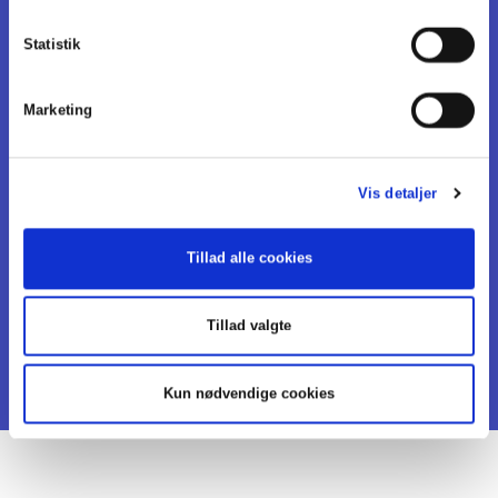
Statistik
Kontakt os
Adresse
Marketing
Dansk Forening for Voldgift
Vesterbrogade 32
1620 KBH V
Vis detaljer
Mail
forening@danskeadvokater.dk
Tillad alle cookies
Telefon
+45 33 43 70 00
Tillad valgte
Kun nødvendige cookies